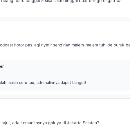
doang, baru tanggal 5 sisa saldo tinggal buat beli gorengan 😭
dcast horor pas lagi nyetir sendirian malem-malem tuh ide buruk b
er
lah makin seru tau, adrenalinnya dapet banget!
 rajut, ada komunitasnya gak ya di Jakarta Selatan?