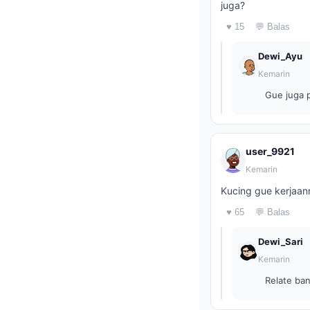
juga?
♥ 15
💬 Balas
Dewi_Ayu
Kemarin
Gue juga p
user_9921
Kemarin
Kucing gue kerjaann
♥ 65
💬 Balas
Dewi_Sari
Kemarin
Relate ba