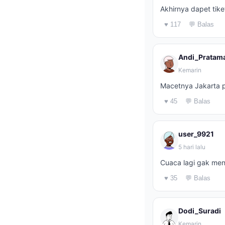
Akhirnya dapet tik
♥ 117
💬 Balas
Andi_Pratam
Kemarin
Macetnya Jakarta pa
♥ 45
💬 Balas
user_9921
5 hari lalu
Cuaca lagi gak men
♥ 35
💬 Balas
Dodi_Suradi
Kemarin