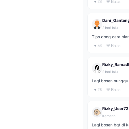
♥ 28
💬 Balas
Dani_Ganten
2 hari lalu
Tips dong cara biar
♥ 53
💬 Balas
Rizky_Ramad
2 hari lalu
Lagi bosen nunggu 
♥ 26
💬 Balas
Rizky_User72
Kemarin
Lagi bosen bgt di 