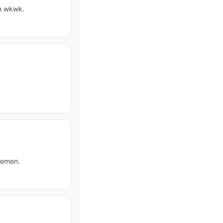
n wkwk.
temen.