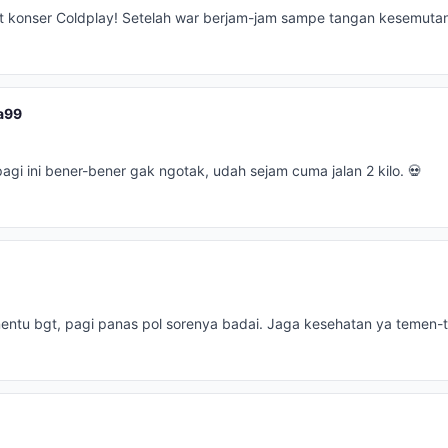
et konser Coldplay! Setelah war berjam-jam sampe tangan kesemuta
a99
gi ini bener-bener gak ngotak, udah sejam cuma jalan 2 kilo. 💀
entu bgt, pagi panas pol sorenya badai. Jaga kesehatan ya temen-