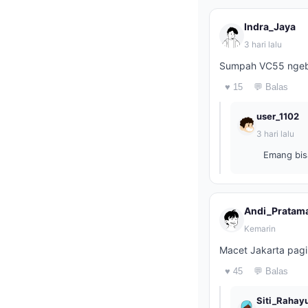
Indra_Jaya
3 hari lalu
Sumpah VC55 ngeban
♥ 15
💬 Balas
user_1102
3 hari lalu
Emang bisa
Andi_Pratam
Kemarin
Macet Jakarta pagi
♥ 45
💬 Balas
Siti_Rahay