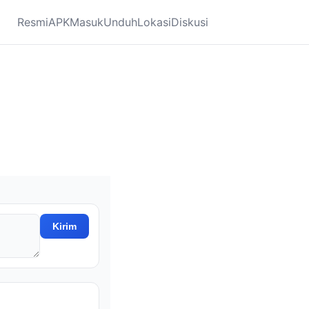
Resmi
APK
Masuk
Unduh
Lokasi
Diskusi
Kirim