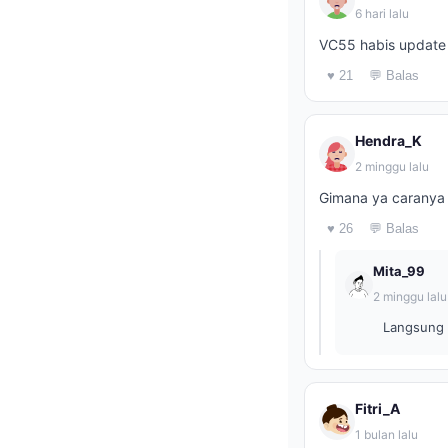
6 hari lalu
VC55 habis update 
♥ 21
💬 Balas
Hendra_K
2 minggu lalu
Gimana ya caranya 
♥ 26
💬 Balas
Mita_99
2 minggu lalu
Langsung a
Fitri_A
1 bulan lalu