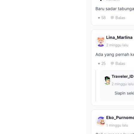
Baru sadar tabungan
♥ 58
💬 Balas
Lina_Marlina
2 minggu lalu
Ada yang pernah ke
♥ 25
💬 Balas
Traveler_ID
2 minggu lalu
Siapin sek
Eko_Purnom
1 minggu lalu