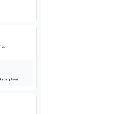
ng.
apal phinisi.