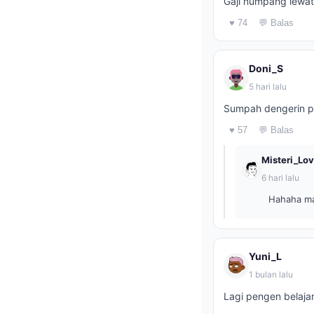
Gaji numpang lewat 
♥ 74
💬 Balas
Doni_S
5 hari lalu
Sumpah dengerin po
♥ 57
💬 Balas
Misteri_Lov
6 hari lalu
Hahaha ma
Yuni_L
1 bulan lalu
Lagi pengen belajar