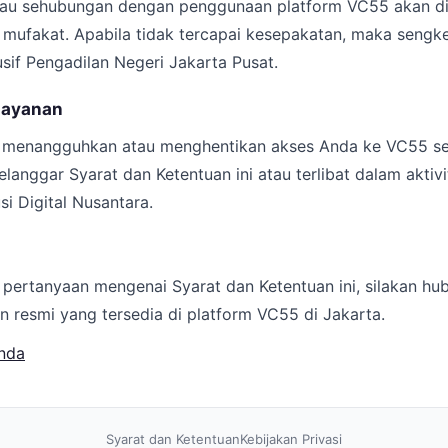
atau sehubungan dengan penggunaan platform VC55 akan di
mufakat. Apabila tidak tercapai kesepakatan, maka sengke
usif Pengadilan Negeri Jakarta Pusat.
Layanan
 menangguhkan atau menghentikan akses Anda ke VC55 sec
anggar Syarat dan Ketentuan ini atau terlibat dalam aktivi
si Digital Nusantara.
 pertanyaan mengenai Syarat dan Ketentuan ini, silakan hu
an resmi yang tersedia di platform VC55 di Jakarta.
nda
Syarat dan Ketentuan
Kebijakan Privasi