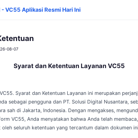
 VC55 Aplikasi Resmi Hari Ini
Ketentuan
2026-08-07
Syarat dan Ketentuan Layanan VC55
 VC55. Syarat dan Ketentuan Layanan ini merupakan perjan
nda sebagai pengguna dan PT. Solusi Digital Nusantara, s
ara sah di Jakarta, Indonesia. Dengan mengakses, mengund
form VC55, Anda menyatakan bahwa Anda telah membaca
at oleh seluruh ketentuan yang tercantum dalam dokumen ini