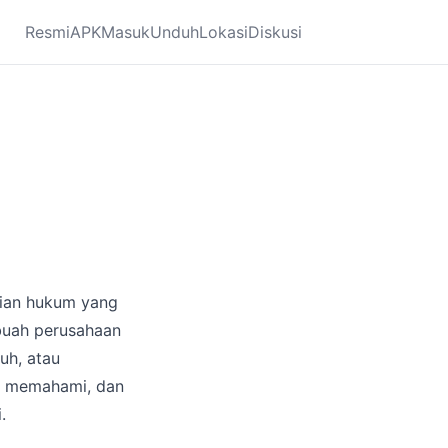
Resmi
APK
Masuk
Unduh
Lokasi
Diskusi
jian hukum yang
ebuah perusahaan
uh, atau
, memahami, dan
.