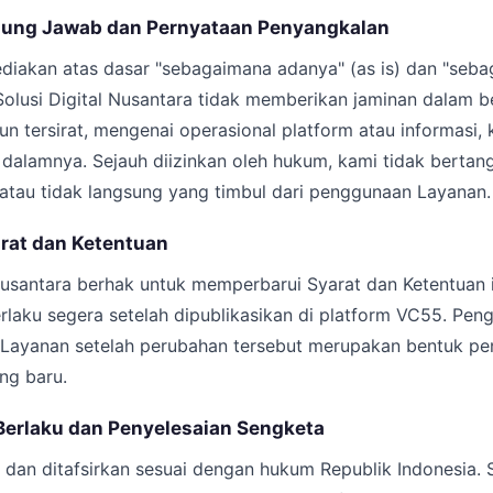
gung Jawab dan Pernyataan Penyangkalan
diakan atas dasar "sebagaimana adanya" (as is) dan "seba
. Solusi Digital Nusantara tidak memberikan jaminan dalam 
un tersirat, mengenai operasional platform atau informasi, 
 dalamnya. Sejauh diizinkan oleh hukum, kami tidak berta
atau tidak langsung yang timbul dari penggunaan Layanan.
rat dan Ketentuan
 Nusantara berhak untuk memperbarui Syarat dan Ketentuan 
laku segera setelah dipublikasikan di platform VC55. Pen
s Layanan setelah perubahan tersebut merupakan bentuk p
ng baru.
Berlaku dan Penyelesaian Sengketa
ur dan ditafsirkan sesuai dengan hukum Republik Indonesia. 