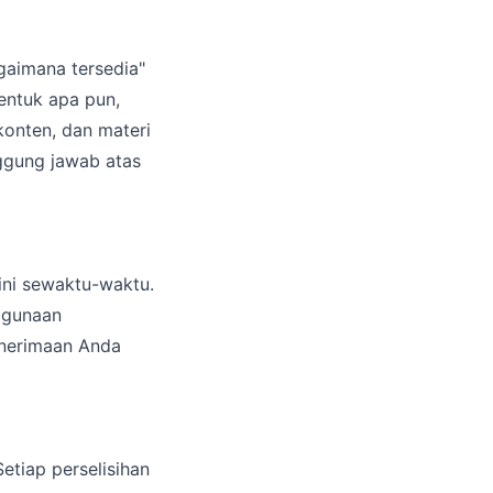
gaimana tersedia"
bentuk apa pun,
konten, dan materi
nggung jawab atas
ini sewaktu-waktu.
ggunaan
enerimaan Anda
Setiap perselisihan