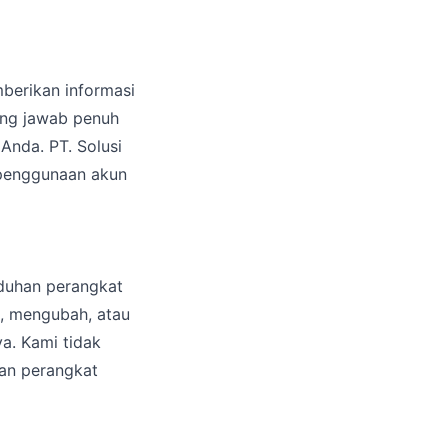
berikan informasi
ung jawab penuh
Anda. PT. Solusi
 penggunaan akun
duhan perangkat
h, mengubah, atau
a. Kami tidak
an perangkat