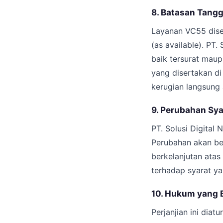
8. Batasan Tang
Layanan VC55 dise
(as available). PT
baik tersurat maup
yang disertakan di
kerugian langsung 
9. Perubahan Sya
PT. Solusi Digital
Perubahan akan ber
berkelanjutan ata
terhadap syarat ya
10. Hukum yang 
Perjanjian ini diat