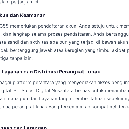
lam perjanjian ini.
Akun dan Keamanan
 VC55 memerlukan pendaftaran akun. Anda setuju untuk mem
ni, dan lengkap selama proses pendaftaran. Anda bertangg
ata sandi dan aktivitas apa pun yang terjadi di bawah akun 
tidak bertanggung jawab atas kerugian yang timbul akibat
iga tanpa izin.
 Layanan dan Distribusi Perangkat Lunak
bagai platform perantara yang menyediakan akses pengun
igital. PT. Solusi Digital Nusantara berhak untuk menamba
an mana pun dari Layanan tanpa pemberitahuan sebelumny
mua perangkat lunak yang tersedia akan kompatibel deng
unaan dan Larangan