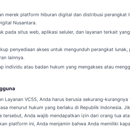
 merek platform hiburan digital dan distribusi perangkat l
Digital Nusantara.
k pada situs web, aplikasi seluler, dan layanan terkait yan
up penyediaan akses untuk mengunduh perangkat lunak, p
an lainnya.
ap individu atau badan hukum yang mengakses atau meng
ngguna
 Layanan VC55, Anda harus berusia sekurang-kurangnya 1
asa menurut hukum yang berlaku di Republik Indonesia. Ji
 tersebut, Anda wajib mendapatkan izin dari orang tua ata
n platform ini, Anda menjamin bahwa Anda memiliki kapa