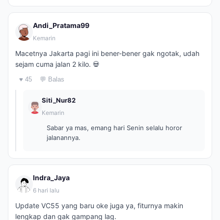
Andi_Pratama99
Kemarin
Macetnya Jakarta pagi ini bener-bener gak ngotak, udah
sejam cuma jalan 2 kilo. 💀
♥ 45
💬 Balas
Siti_Nur82
Kemarin
Sabar ya mas, emang hari Senin selalu horor
jalanannya.
Indra_Jaya
6 hari lalu
Update VC55 yang baru oke juga ya, fiturnya makin
lengkap dan gak gampang lag.