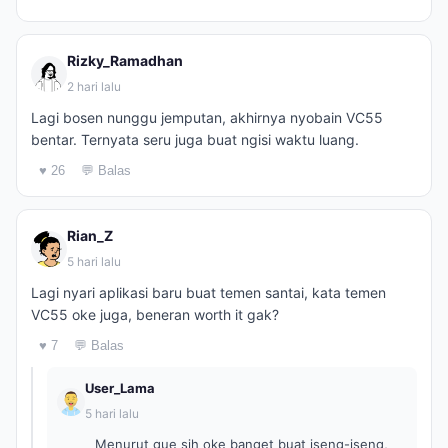
Rizky_Ramadhan
2 hari lalu
Lagi bosen nunggu jemputan, akhirnya nyobain VC55
bentar. Ternyata seru juga buat ngisi waktu luang.
♥ 26
💬 Balas
Rian_Z
5 hari lalu
Lagi nyari aplikasi baru buat temen santai, kata temen
VC55 oke juga, beneran worth it gak?
♥ 7
💬 Balas
User_Lama
5 hari lalu
Menurut gue sih oke banget buat iseng-iseng,