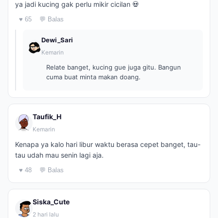
ya jadi kucing gak perlu mikir cicilan 💀
♥ 65
💬 Balas
Dewi_Sari
Kemarin
Relate banget, kucing gue juga gitu. Bangun
cuma buat minta makan doang.
Taufik_H
Kemarin
Kenapa ya kalo hari libur waktu berasa cepet banget, tau-
tau udah mau senin lagi aja.
♥ 48
💬 Balas
Siska_Cute
2 hari lalu