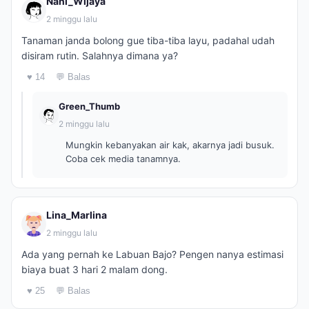
Nani_Wijaya
2 minggu lalu
Tanaman janda bolong gue tiba-tiba layu, padahal udah
disiram rutin. Salahnya dimana ya?
♥ 14
💬 Balas
Green_Thumb
2 minggu lalu
Mungkin kebanyakan air kak, akarnya jadi busuk.
Coba cek media tanamnya.
Lina_Marlina
2 minggu lalu
Ada yang pernah ke Labuan Bajo? Pengen nanya estimasi
biaya buat 3 hari 2 malam dong.
♥ 25
💬 Balas