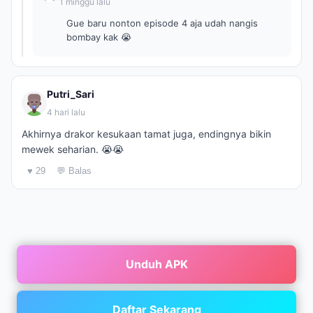
1 minggu lalu
Gue baru nonton episode 4 aja udah nangis
bombay kak 😭
Putri_Sari
4 hari lalu
Akhirnya drakor kesukaan tamat juga, endingnya bikin
mewek seharian. 😭😭
♥ 29
💬 Balas
Unduh APK
Daftar Sekarang