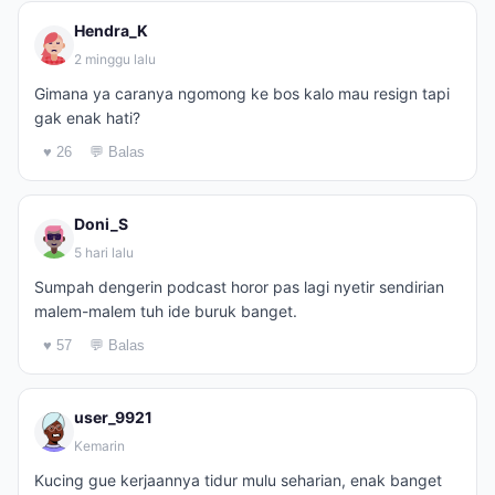
Hendra_K
2 minggu lalu
Gimana ya caranya ngomong ke bos kalo mau resign tapi
gak enak hati?
♥ 26
💬 Balas
Doni_S
5 hari lalu
Sumpah dengerin podcast horor pas lagi nyetir sendirian
malem-malem tuh ide buruk banget.
♥ 57
💬 Balas
user_9921
Kemarin
Kucing gue kerjaannya tidur mulu seharian, enak banget