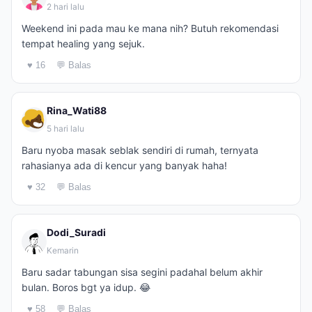
2 hari lalu
Weekend ini pada mau ke mana nih? Butuh rekomendasi
tempat healing yang sejuk.
♥ 16
💬 Balas
Rina_Wati88
5 hari lalu
Baru nyoba masak seblak sendiri di rumah, ternyata
rahasianya ada di kencur yang banyak haha!
♥ 32
💬 Balas
Dodi_Suradi
Kemarin
Baru sadar tabungan sisa segini padahal belum akhir
bulan. Boros bgt ya idup. 😂
♥ 58
💬 Balas