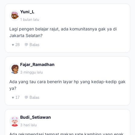
Yuni_L
1 bulan lalu
Lagi pengen belajar rajut, ada komunitasnya gak ya di
Jakarta Selatan?
♥ 28
💬 Balas
Fajar_Ramadhan
3 minggu lalu
Ada yang tau cara benerin layar hp yang kedap-kedip gak
ya?
♥ 17
💬 Balas
Budi_Setiawan
3 hari lalu
Ada rekomendasi tempat makan sate kambing yang enak