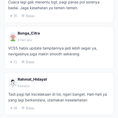
Cuaca lagi gak menentu bgt, pagi panas pol sorenya
badai. Jaga kesehatan ya temen-temen.
♥ 35
💬 Balas
Bunga_Citra
6 hari lalu
VC55 habis update tampilannya jadi lebih seger ya,
navigasinya juga makin smooth sekarang.
♥ 21
💬 Balas
Rahmat_Hidayat
Kemarin
Tadi pagi liat kecelakaan di tol, ngeri banget. Hati-hati ya
yang lagi berkendara, utamakan keselamatan.
♥ 39
💬 Balas