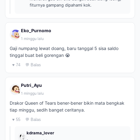
fiturnya gampang dipahami kok.
Eko_Purnomo
1 minggu lalu
Gaji numpang lewat doang, baru tanggal 5 sisa saldo
tinggal buat beli gorengan 😭
♥ 74
💬 Balas
Putri_Ayu
1 minggu lalu
Drakor Queen of Tears bener-bener bikin mata bengkak
tiap minggu, sedih banget ceritanya.
♥ 55
💬 Balas
kdrama_lover