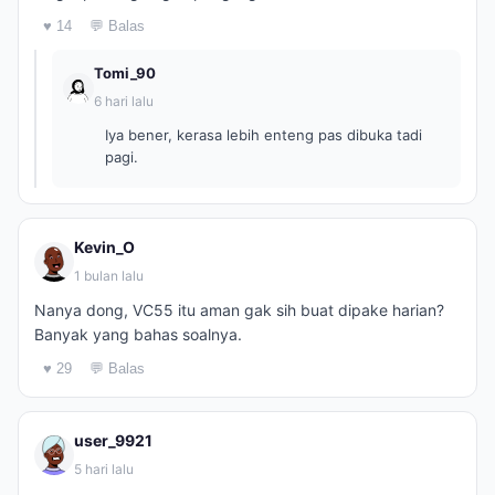
♥ 14
💬 Balas
Tomi_90
6 hari lalu
Iya bener, kerasa lebih enteng pas dibuka tadi
pagi.
Kevin_O
1 bulan lalu
Nanya dong, VC55 itu aman gak sih buat dipake harian?
Banyak yang bahas soalnya.
♥ 29
💬 Balas
user_9921
5 hari lalu