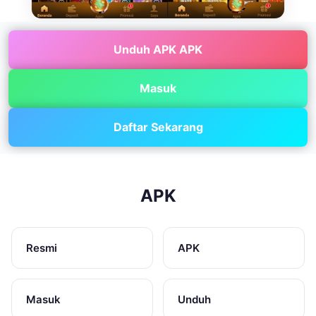
Unduh APK APK
Masuk
Daftar Sekarang
APK
Resmi
APK
Masuk
Unduh